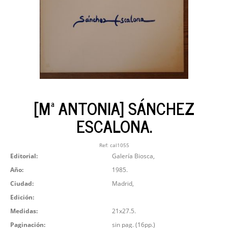
[Mª ANTONIA] SÁNCHEZ
ESCALONA.
Ref:
cal1055
Editorial:
Galería Biosca,
Año:
1985.
Ciudad:
Madrid,
Edición:
Medidas:
21x27.5.
Paginación:
sin pag. (16pp.)