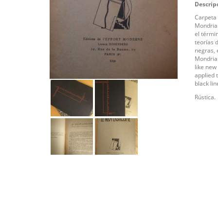
Descrip
Carpeta 
Mondrian
el térmi
teorías 
negras, 
Mondrian
like new
applied t
black lin
Rústica.