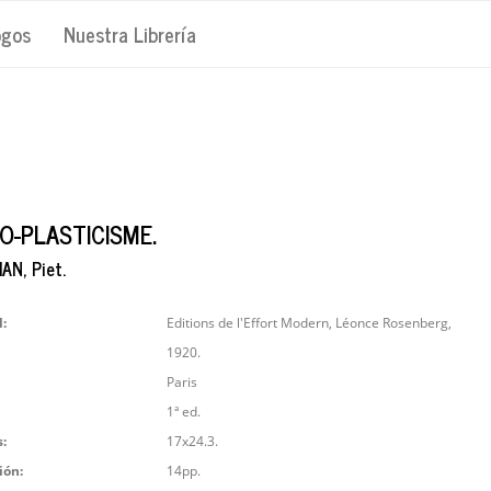
ogos
Nuestra Librería
O-PLASTICISME.
N, Piet.
l:
Editions de l'Effort Modern, Léonce Rosenberg,
1920.
Paris
1ª ed.
:
17x24.3.
ión:
14pp.