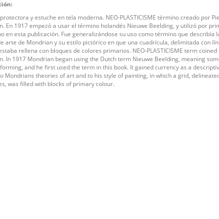
ción:
protectora y estuche en tela moderna. NEO-PLASTICISME término creado por Pie
. En 1917 empezó a usar el término holandés Nieuwe Beelding, y utilizó por pri
no en esta publicación. Fue generalizándose su uso como término que describía l
de arte de Mondrian y su estilo pictórico en que una cuadrícula, delimitada con lí
estaba rellena con bloques de colores primarios. NEO-PLASTICISME term coined 
. In 1917 Mondrian began using the Dutch term Nieuwe Beelding, meaning som
 forming, and he first used the term in this book. It gained currency as a descript
o Mondrians theories of art and to his style of painting, in which a grid, delineate
es, was filled with blocks of primary colour.