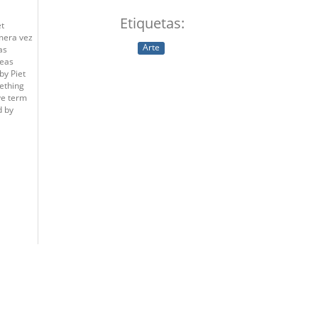
Etiquetas:
t
mera vez
Arte
as
neas
by Piet
ething
ive term
d by