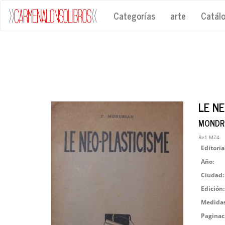
Categorías
arte
Catál
LE NE
MONDRIA
Ref:
MZ4
Editoria
Año:
Ciudad:
Edición:
Medidas
Paginac