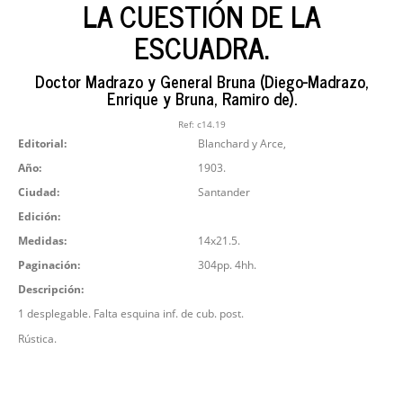
LA CUESTIÓN DE LA
ESCUADRA.
Doctor Madrazo y General Bruna (Diego-Madrazo,
Enrique y Bruna, Ramiro de).
Ref:
c14.19
Editorial:
Blanchard y Arce,
Año:
1903.
Ciudad:
Santander
Edición:
Medidas:
14x21.5.
Paginación:
304pp. 4hh.
Descripción:
1 desplegable. Falta esquina inf. de cub. post.
Rústica.