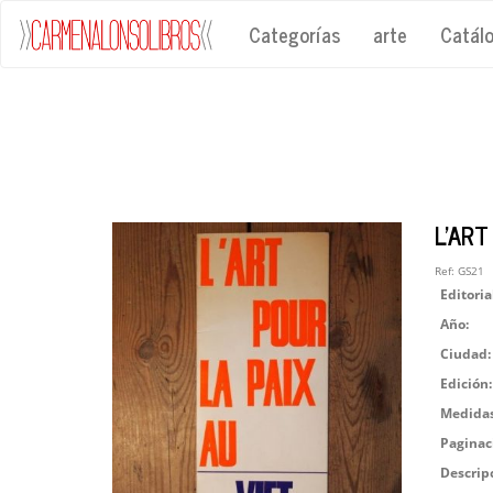
Categorías
arte
Catál
L'ART
Ref:
GS21
Editoria
Año:
Ciudad:
Edición:
Medidas
Paginac
Descrip