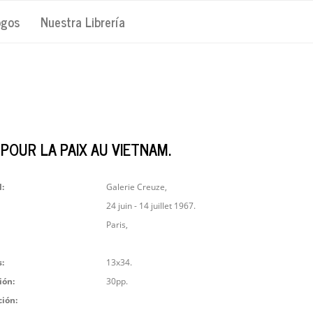
ogos
Nuestra Librería
 POUR LA PAIX AU VIETNAM.
l:
Galerie Creuze,
24 juin - 14 juillet 1967.
Paris,
:
13x34.
ión:
30pp.
ción: