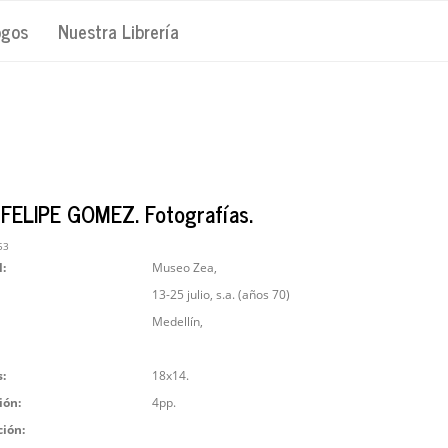
ogos
Nuestra Librería
FELIPE GOMEZ. Fotografías.
53
l:
Museo Zea,
13-25 julio, s.a. (años 70)
Medellín,
:
18x14.
ión:
4pp.
ción: