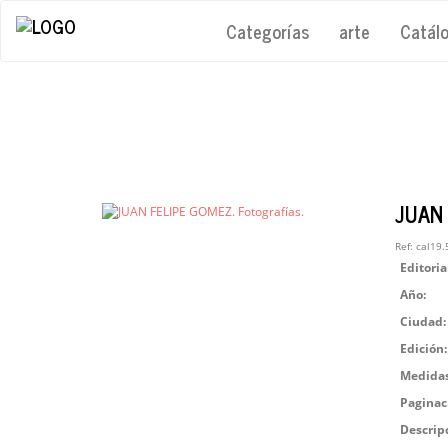
Categorías
arte
Catál
JUAN 
Ref:
cal19.
Editoria
Año:
Ciudad:
Edición:
Medidas
Paginac
Descrip