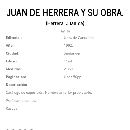
JUAN DE HERRERA Y SU OBRA.
(Herrera, Juan de)
Ref:
40
Editorial:
Univ. de Cantabria,
Año:
1992.
Ciudad:
Santander
Edición:
1ª ed.
Medidas:
21x21.
Paginación:
Unas 50pp.
Descripción:
Catálogo de exposición. Nombre anterior propietario.
Profusamente ilus.
Rústica.