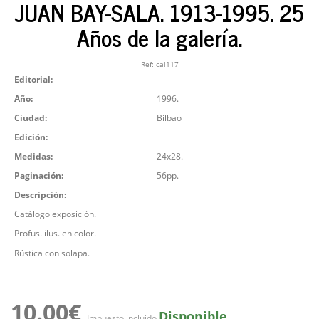
JUAN BAY-SALA. 1913-1995. 25
Años de la galería.
Ref:
cal117
Editorial:
Año:
1996.
Ciudad:
Bilbao
Edición:
Medidas:
24x28.
Paginación:
56pp.
Descripción:
Catálogo exposición.
Profus. ilus. en color.
Rústica con solapa.
10.00€
Disponible
Impuesto incluido