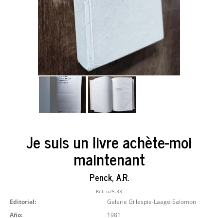
Je suis un livre achète-moi
maintenant
Penck, A.R.
Ref:
o25.33
Editorial:
Galerie Gillespie-Laage-Salomon
Año:
1981