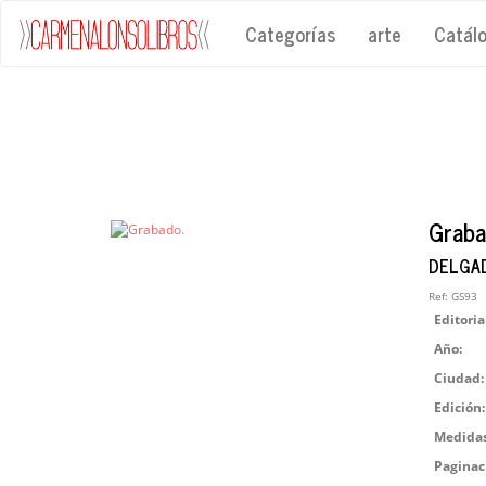
Categorías
arte
Catál
Graba
DELGADO
Ref:
GS93
Editoria
Año:
Ciudad:
Edición:
Medidas
Paginac