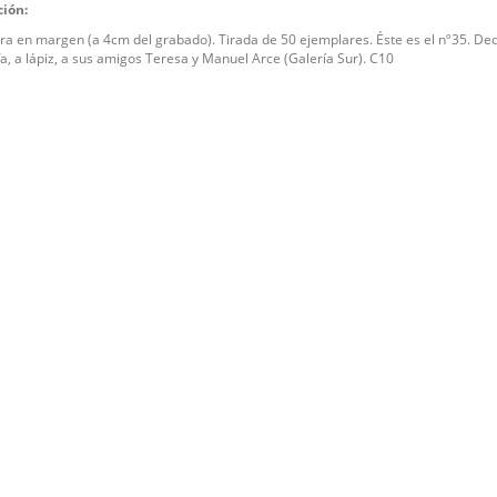
ción:
a en margen (a 4cm del grabado). Tirada de 50 ejemplares. Éste es el nº35. Ded
a, a lápiz, a sus amigos Teresa y Manuel Arce (Galería Sur). C10