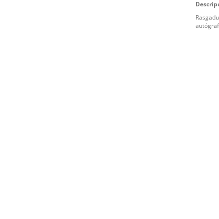
Descrip
Rasgadur
autógraf