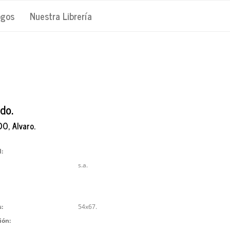
ogos
Nuestra Librería
do.
, Alvaro.
l:
s.a.
:
54x67.
ión: