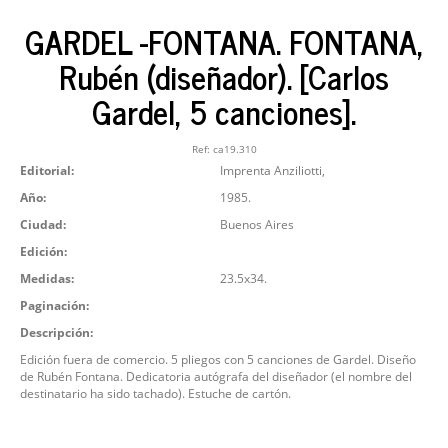
GARDEL -FONTANA. FONTANA,
Rubén (diseñador). [Carlos
Gardel, 5 canciones].
Ref:
ca19.310
Editorial:
Imprenta Anziliotti,
Año:
1985.
Ciudad:
Buenos Aires
Edición:
Medidas:
23.5x34.
Paginación:
Descripción:
Edición fuera de comercio. 5 pliegos con 5 canciones de Gardel. Diseño
de Rubén Fontana. Dedicatoria autógrafa del diseñador (el nombre del
destinatario ha sido tachado). Estuche de cartón.