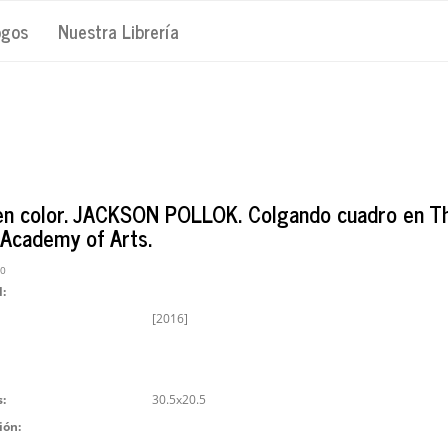
ogos
Nuestra Librería
en color. JACKSON POLLOK. Colgando cuadro en T
 Academy of Arts.
20
l:
[2016]
:
30.5x20.5
ión: