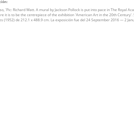
ción:
so, 'Pic: Richard Watt. A mural by Jackson Pollock is put into pace in The Royal A
e it is to be the centrepiece of the exhibition 'American Art in the 20th Century'. 
es (1952) de 212.1 x 488.9 cm. La exposición fue del 24 September 2016 — 2 Jan