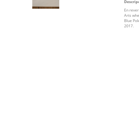
Descrip
En rever
Arts wher
Blue Pol
2017.