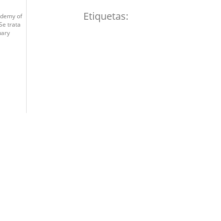
Etiquetas:
cademy of
Se trata
uary