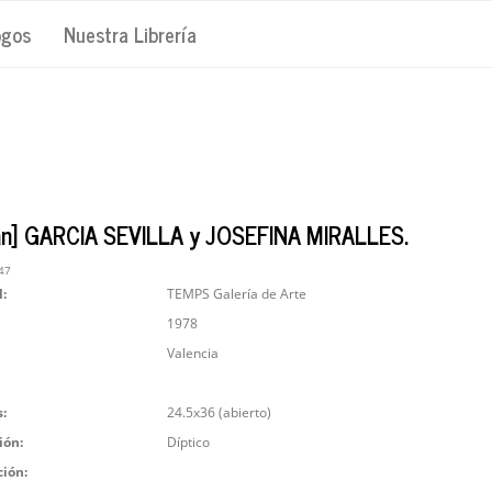
ogos
Nuestra Librería
an] GARCIA SEVILLA y JOSEFINA MIRALLES.
47
l:
TEMPS Galería de Arte
1978
Valencia
:
24.5x36 (abierto)
ión:
Díptico
ción: