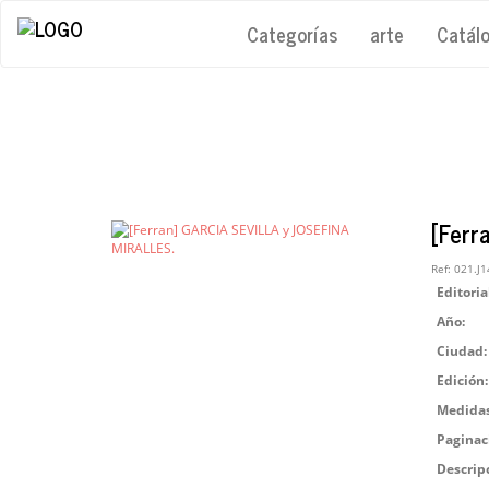
Categorías
arte
Catál
[Ferr
Ref:
021.J1
Editoria
Año:
Ciudad:
Edición:
Medidas
Paginac
Descrip