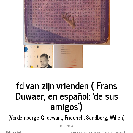
fd van zijn vrienden ( Frans
Duwaer, en español: 'de sus
amigos')
(Vordemberge-Gildewart, Friedrich; Sandberg, Willen)
Ref:
PRS4
Editorial:
Imprenta (n.v. drukkerij en uitgeverij