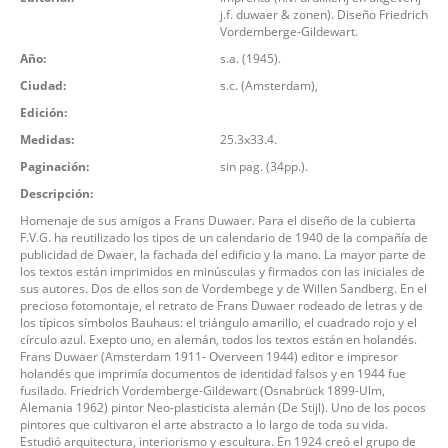
j.f. duwaer & zonen). Diseño Friedrich
Vordemberge-Gildewart.
Año:
s.a. (1945).
Ciudad:
s.c. (Amsterdam),
Edición:
Medidas:
25.3x33.4.
Paginación:
sin pag. (34pp.).
Descripción:
Homenaje de sus amigos a Frans Duwaer. Para el diseño de la cubierta
F.V.G. ha reutilizado los tipos de un calendario de 1940 de la compañía de
publicidad de Dwaer, la fachada del edificio y la mano. La mayor parte de
los textos están imprimidos en minúsculas y firmados con las iniciales de
sus autores. Dos de ellos son de Vordembege y de Willen Sandberg. En el
precioso fotomontaje, el retrato de Frans Duwaer rodeado de letras y de
los típicos símbolos Bauhaus: el triángulo amarillo, el cuadrado rojo y el
círculo azul. Exepto uno, en alemán, todos los textos están en holandés.
Frans Duwaer (Amsterdam 1911- Overveen 1944) editor e impresor
holandés que imprimía documentos de identidad falsos y en 1944 fue
fusilado. Friedrich Vordemberge-Gildewart (Osnabrück 1899-Ulm,
Alemania 1962) pintor Neo-plasticista alemán (De Stijl). Uno de los pocos
pintores que cultivaron el arte abstracto a lo largo de toda su vida.
Estudió arquitectura, interiorismo y escultura. En 1924 creó el grupo de