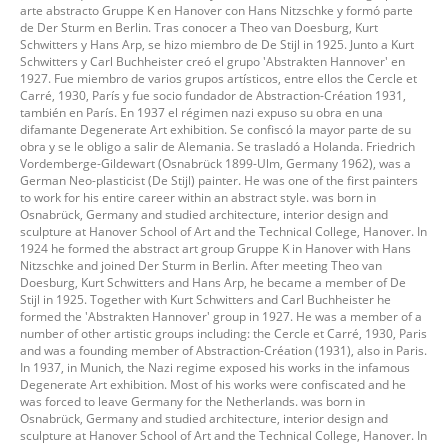
arte abstracto Gruppe K en Hanover con Hans Nitzschke y formó parte
de Der Sturm en Berlin. Tras conocer a Theo van Doesburg, Kurt
Schwitters y Hans Arp, se hizo miembro de De Stijl in 1925. Junto a Kurt
Schwitters y Carl Buchheister creó el grupo 'Abstrakten Hannover' en
1927. Fue miembro de varios grupos artísticos, entre ellos the Cercle et
Carré, 1930, París y fue socio fundador de Abstraction-Création 1931,
también en París. En 1937 el régimen nazi expuso su obra en una
difamante Degenerate Art exhibition. Se confiscó la mayor parte de su
obra y se le obligo a salir de Alemania. Se trasladó a Holanda. Friedrich
Vordemberge-Gildewart (Osnabrück 1899-Ulm, Germany 1962), was a
German Neo-plasticist (De Stijl) painter. He was one of the first painters
to work for his entire career within an abstract style. was born in
Osnabrück, Germany and studied architecture, interior design and
sculpture at Hanover School of Art and the Technical College, Hanover. In
1924 he formed the abstract art group Gruppe K in Hanover with Hans
Nitzschke and joined Der Sturm in Berlin. After meeting Theo van
Doesburg, Kurt Schwitters and Hans Arp, he became a member of De
Stijl in 1925. Together with Kurt Schwitters and Carl Buchheister he
formed the 'Abstrakten Hannover' group in 1927. He was a member of a
number of other artistic groups including: the Cercle et Carré, 1930, Paris
and was a founding member of Abstraction-Création (1931), also in Paris.
In 1937, in Munich, the Nazi regime exposed his works in the infamous
Degenerate Art exhibition. Most of his works were confiscated and he
was forced to leave Germany for the Netherlands. was born in
Osnabrück, Germany and studied architecture, interior design and
sculpture at Hanover School of Art and the Technical College, Hanover. In