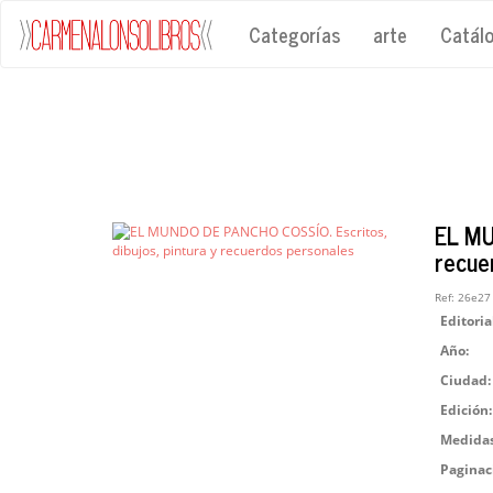
Categorías
arte
Catál
EL MU
recue
Ref:
26e27
Editoria
Año:
Ciudad:
Edición:
Medidas
Paginac