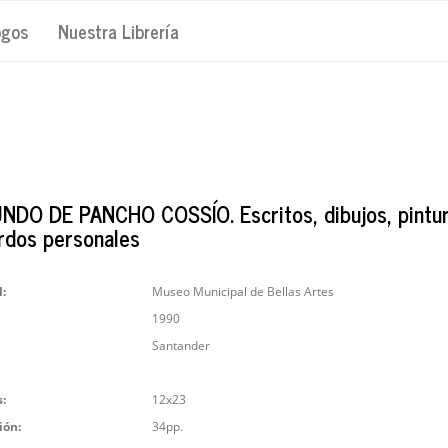
ogos
Nuestra Librería
NDO DE PANCHO COSSÍO. Escritos, dibujos, pintur
rdos personales
l:
Museo Municipal de Bellas Artes
1990
Santander
:
12x23
ión:
34pp.