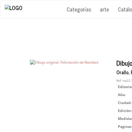
Categorías
arte
Catál
Dibujo
Orallo,
Ref:
my22.
Editoria
Año:
Ciudad:
Edición:
Medidas
Paginac