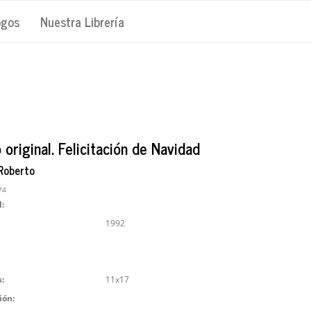
ogos
Nuestra Librería
 original. Felicitación de Navidad
 Roberto
74
l:
1992
:
11x17
ión: