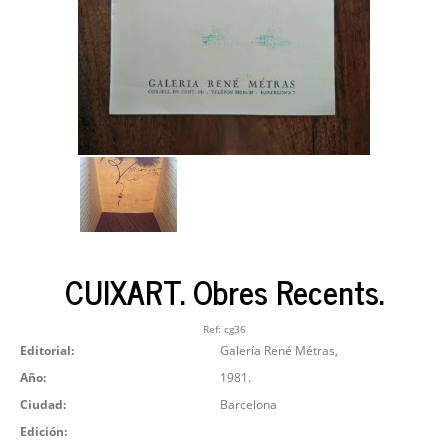
CUIXART. Obres Recents.
Ref:
cg36
Editorial:
Galería René Métras,
Año:
1981.
Ciudad:
Barcelona
Edición: