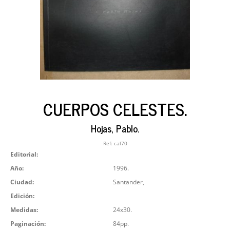
CUERPOS CELESTES.
Hojas, Pablo.
Ref:
cal70
Editorial:
Año:
1996.
Ciudad:
Santander,
Edición:
Medidas:
24x30.
Paginación:
84pp.