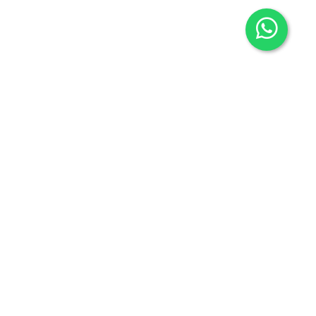
Contacto
605636503
info@carmenalonsolibros.com
Síguenos en:
Facebook