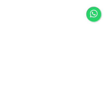
Contacto
605636503
info@carmenalonsolibros.com
Síguenos en: