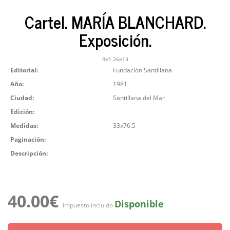
Cartel. MARÍA BLANCHARD.
Exposición.
Ref:
26e13
Editorial:
Fundación Santillana
Año:
1981
Ciudad:
Santillana del Mar
Edición:
Medidas:
33x76.5
Paginación:
Descripción:
40.00€
Disponible
Impuesto incluido