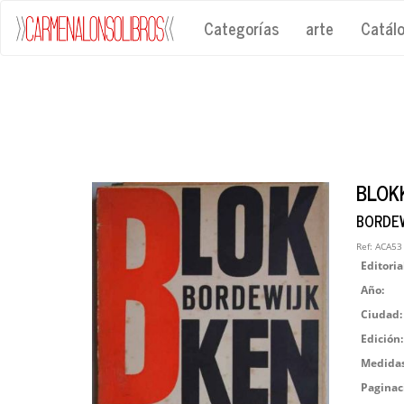
Categorías
arte
Catál
BLOK
BORDEWI
Ref:
ACA53
Editoria
Año:
Ciudad:
Edición:
Medidas
Paginac