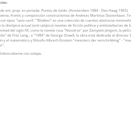
ción:
e ant. prop. en portada. Puntos de óxido. (Amsterdam 1884 - Den Haag 1965)
ierta, frontis y composición constructivista de Andreas Martinus Oosterbaan. Te
con tipos "sans-serif. "'Blokken" es una colección de cuentos abstracta minimali
la distópica actual (anti-utópico) novelas de ficción política y antitotalitarias de l
mitad del siglo XX, como la novela rusa "Nosotros" por Zamyatin Jevgeni, la pelíc
lis" de Fritz Lang , o "1984" de George Orwell; la obra está dedicada al director 
in y el matemático y filósofo Albrech Einstein "meesters der verschrikking" - "ma
r".
 Sobrecubierta con solapa.