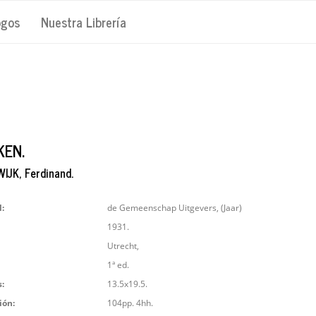
ogos
Nuestra Librería
KEN.
JK, Ferdinand.
l:
de Gemeenschap Uitgevers, (Jaar)
1931.
Utrecht,
1ª ed.
:
13.5x19.5.
ión:
104pp. 4hh.