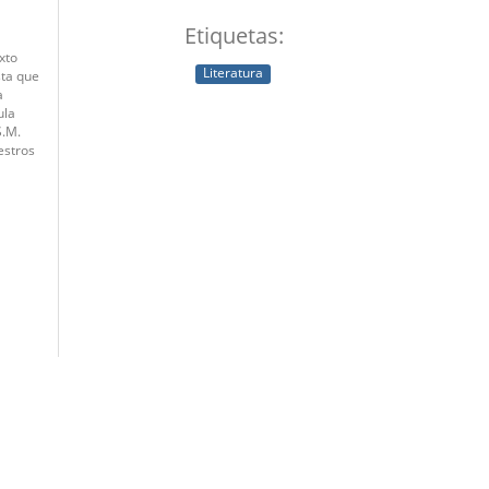
Etiquetas:
xto
Literatura
sta que
a
ula
S.M.
estros