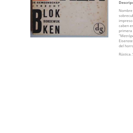
Descrip
Nombre d
sobrecub
impreso 
caben en 
primera 
"Metrópo
Eisenste
del horro
Rústica.