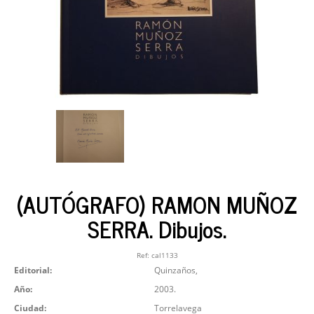
(AUTÓGRAFO) RAMON MUÑOZ
SERRA. Dibujos.
Ref:
cal1133
Editorial:
Quinzaños,
Año:
2003.
Ciudad:
Torrelavega