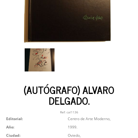
(AUTÓGRAFO) ALVARO
DELGADO.
Ref:
cal1136
Editorial:
Centro de Arte Moderno,
Año:
1999.
Ciudad:
Oviedo,