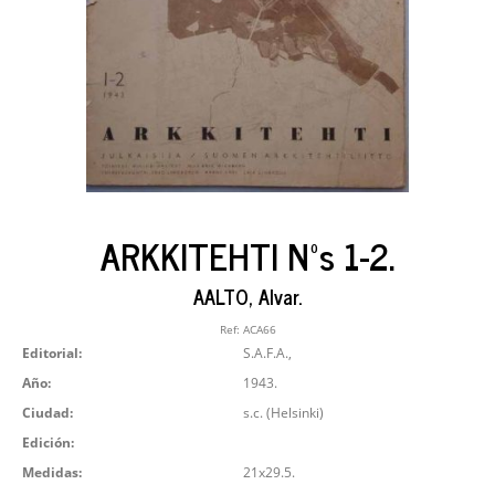
ARKKITEHTI Nºs 1-2.
AALTO, Alvar.
Ref:
ACA66
Editorial:
S.A.F.A.,
Año:
1943.
Ciudad:
s.c. (Helsinki)
Edición:
Medidas:
21x29.5.