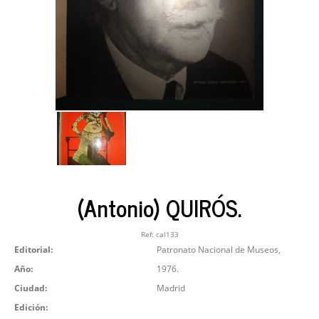
(Antonio) QUIRÓS.
Ref:
cal133
Editorial:
Patronato Nacional de Museos,
Año:
1976.
Ciudad:
Madrid
Edición: