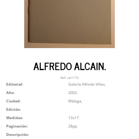
ALFREDO ALCAIN.
Ref:
cal1172
Editorial:
Galería Alfredo Viñas,
Año:
2002.
Ciudad:
Málaga,
Edición:
Medidas:
13x17.
Paginación:
28pp.
Descripción: