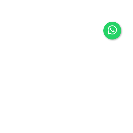
Contacto
605636503