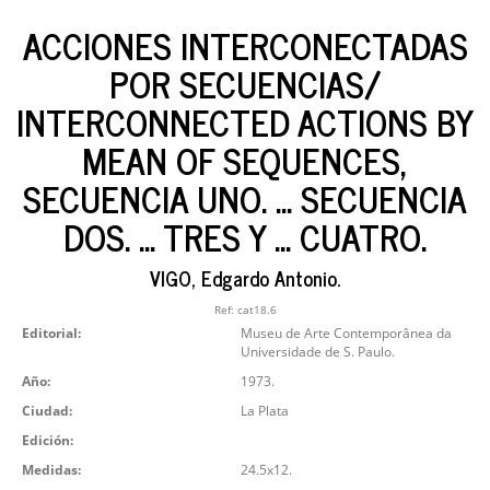
ACCIONES INTERCONECTADAS
POR SECUENCIAS/
INTERCONNECTED ACTIONS BY
MEAN OF SEQUENCES,
SECUENCIA UNO. ... SECUENCIA
DOS. ... TRES Y ... CUATRO.
VIGO, Edgardo Antonio.
Ref:
cat18.6
Editorial:
Museu de Arte Contemporânea da
Universidade de S. Paulo.
Año:
1973.
Ciudad:
La Plata
Edición:
Medidas:
24.5x12.