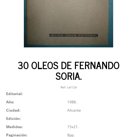
30 OLEOS DE FERNANDO
SORIA.
Ref:
cal124
Editorial:
Año:
1988.
Ciudad:
Alicante
Edición:
Medidas:
15x21.
Paginación:
8pp.